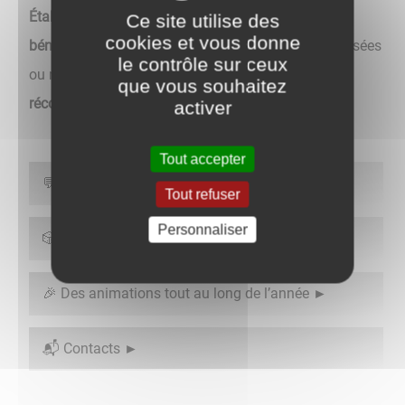
Établissements Hospitaliers (VMEH)
réunit des
Ce site utilise des
cookies et vous donne
bénévoles engagés
auprès des personnes hospitalisées
le contrôle sur ceux
ou résidentes, afin d’apporter
écoute, présence et
que vous souhaitez
réconfort
.
activer
Tout accepter
💬 Des visites régulières
Tout refuser
Personnaliser
🎲 Des activités conviviales
🎉 Des animations tout au long de l’année
📬 Contacts