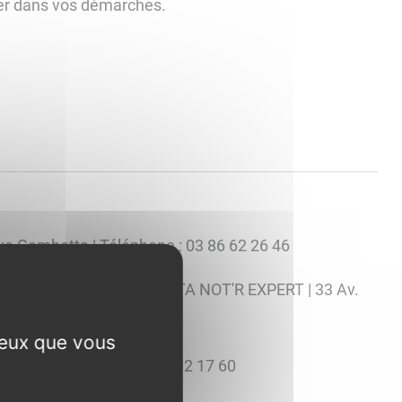
der dans vos démarches.
nue Gambetta | Téléphone : 03 86 62 26 46
sociée de la SAS GEROMETTA NOT'R EXPERT | 33 Av.
3 14
ceux que vous
lerc | Téléphone : 03 86 92 17 60