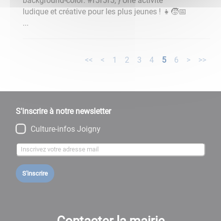
background-color: #f5f5f5; } Une activité
ludique et créative pour les plus jeunes ! 👧🧒📅
...
<<
<
1
2
3
4
5
6
>
>>
S'inscrire à notre newsletter
Culture-infos Joigny
S'inscrire
Contacter la mairie