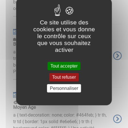
background-color: #f5f5f5; } Une visite
originale dont le thème reste… mystérieux 🤫📅
...
Ce site utilise des
cookies et vous donne
Événements
le contrôle sur ceux
🏡 La maison et les jardins du centre Sophie
que vous souhaitez
Barat
activer
a { text-decoration: none; color: #464feb; } tr th,
tr td { border: 1px solid #e6e6e6; } tr th {
background-color: #f5f5f5; } 🌿 Journées du
Tout accepter
Patrimoine de Pays📅 Samedi 27 juin 2026🕒
Tout refuser
...
Personnaliser
Événements
🎨 Atelier enfants : Un pavement comme au
Moyen Âge
a { text-decoration: none; color: #464feb; } tr th,
tr td { border: 1px solid #e6e6e6; } tr th {