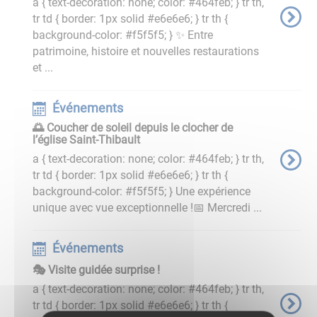
a { text-decoration: none; color: #464feb; } tr th,
tr td { border: 1px solid #e6e6e6; } tr th {
background-color: #f5f5f5; } ✨ Entre
patrimoine, histoire et nouvelles restaurations
et ...
Événements
🌅 Coucher de soleil depuis le clocher de
l’église Saint-Thibault
a { text-decoration: none; color: #464feb; } tr th,
tr td { border: 1px solid #e6e6e6; } tr th {
background-color: #f5f5f5; } Une expérience
unique avec vue exceptionnelle !📅 Mercredi ...
Événements
🎭 Visite guidée surprise !
a { text-decoration: none; color: #464feb; } tr th,
tr td { border: 1px solid #e6e6e6; } tr th {