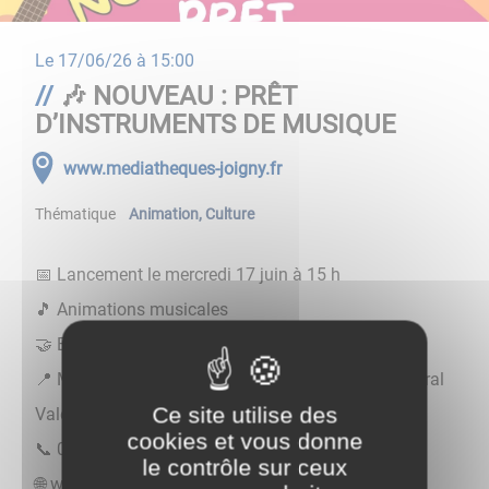
Le
17/06/26 à 15:00
🎶 NOUVEAU : PRÊT
D’INSTRUMENTS DE MUSIQUE
www.mediatheques-joigny.fr
Thématique
Animation
,
Culture
📅 Lancement le mercredi 17 juin à 15 h
🎵 Animations musicales
🤝 En partenariat avec le Conservatoire de Joigny
📍 Médiathèque Olympe de Gouges, Place du Général
Ce site utilise des
Valet
cookies et vous donne
📞 03 86 91 47 52
le contrôle sur ceux
🌐 www.mediatheques-joigny.fr