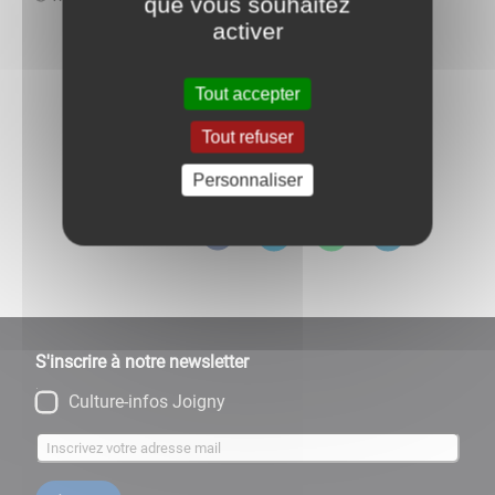
que vous souhaitez
activer
Tout accepter
Tout refuser
Retour aux évènements
Personnaliser
Partagez
sur :
S'inscrire à notre newsletter
Culture-infos Joigny