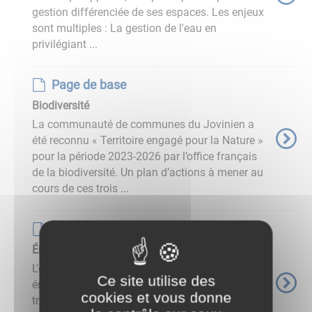
gestion différenciée de ses espaces. Les enjeux
sont multiples : La gestion de l'eau en
privilégiant ...
Page de base
Biodiversité
La communauté de communes du Jovinien a
été reconnu « Territoire engagé pour la Nature »
pour la période 2023-2026 par l’office français
de la biodiversité. Un plan d’actions à mener au
cours de ces trois ...
Page de base
Énergies renouvelables
L'état a initié une démarche de planification
Ce site utilise des
énergétique, que le gouvernement a traduite à
cookies et vous donne
travers la loi relative à l’accélération de la