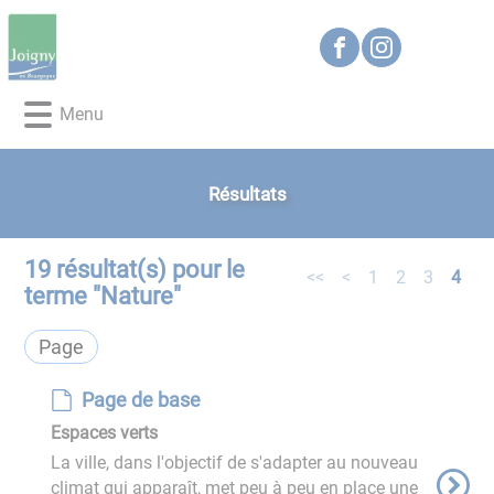
Lien
Lien
Lien
Lien
Panneau de gestion des cookies
d'accès
d'accès
d'accès
d'accès
rapide
rapide
rapide
rapide
au
au
à
au
Menu
menu
contenu
la
pied
principal
recherche
de
page
Résultats
19
résultat(s) pour le
<<
<
1
2
3
4
terme "
Nature
"
Page
Page de base
Espaces verts
La ville, dans l'objectif de s'adapter au nouveau
climat qui apparaît, met peu à peu en place une