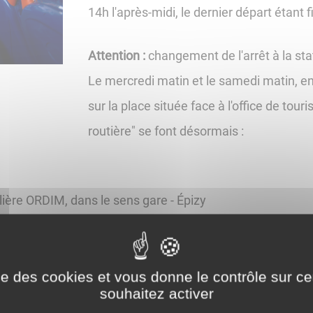
14h l'après-midi, le dernier départ étant f
Attention :
changement de l'arrêt à la sta
Le mercredi matin et le samedi matin, e
sur la place située face à l'office de touri
routière" se font désormais :
ière ORDIM, dans le sens gare - Épizy
e, dans les sens Madeleine - avenue Gambetta.
ise des cookies et vous donne le contrôle sur 
souhaitez activer