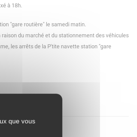
ixé à 18h.
tion "gare routière" le samedi matin.
n raison du marché et du stationnement des véhicules
sme, les arrêts de la P'tite navette station "gare
ceux que vous