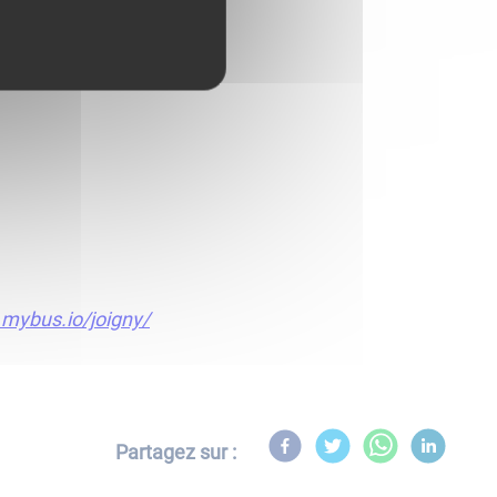
.mybus.io/joigny/
Partagez sur :