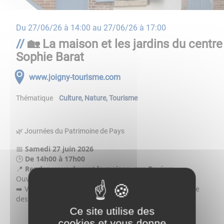
Du
27/06/26 à 14:00
au
27/06/26 à 17:00
🏡 La maison et les jardins du centre
Sophie Barat
www.joigny-tourisme.com
Thématique
Culture
,
Nature
,
Tourisme
🌿 Journées du Patrimoine de Pays
📅
Samedi 27 juin 2026
🕒
De 14h00 à 17h00
📍
Rendez-vous devant la maison, rue Davier
✨
Ouverture exceptionnelle du centre Sophie Barat
➡️ Visite de la maison natale de la sainte et découverte
des jardins
💶
Gratuit
📞 Réservation :
03 86 62 11 05
Ce site utilise des
cookies et vous donne