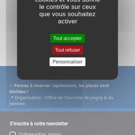
le contrôle sur ceux
que vous souhaitez
activer
Retour aux évènements
Tout accepter
Partagez
sur :
Tout refuser
Personnaliser
✅
Pensez à réserver rapidement, les places sont
limitées !
📍 Organisation : Office de Tourisme de Joigny & du
Jovinien
S'inscrire à notre newsletter
Culture-infos Joigny