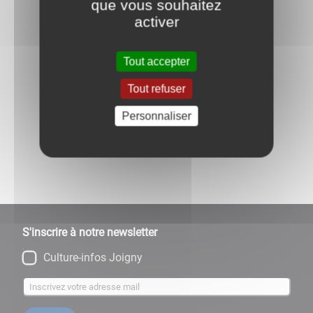
que vous souhaitez
activer
L'église Saint-Jean
Tout accepter
Tout refuser
Retour à l'accueil
Personnaliser
Partagez
sur :
S'inscrire à notre newsletter
Culture-infos Joigny