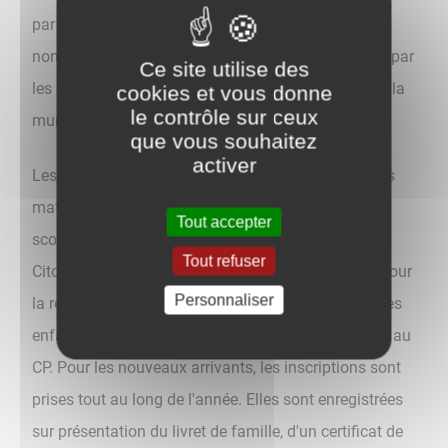
par la mairie accueillent les enfants le midi. De
nombreuses activités périscolaires sont proposées par
Ce site utilise des
les écoles, les centres de loisirs, les associations et la
cookies et vous donne
le contrôle sur ceux
municipalité.
que vous souhaitez
activer
Les inscriptions scolaires dans les écoles publiques
maternelles et élémentaires sont prises, au service
Tout accepter
scolaire (situé à l'Espace de l'Enfance et de la
Tout refuser
Citoyenneté), chaque année de fin mars à fin mai pour
Personnaliser
la rentrée scolaire de septembre. Elles concernent les
enfants entrant en première année de maternelle et au
CP. Pour les nouveaux arrivants, les inscriptions sont
prises tout au long de l'année. Elles sont enregistrées
sur présentation du livret de famille, d'un certificat de