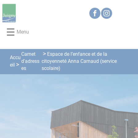
Lien
Lien
Lien
Lien
Panneau de gestion des cookies
d'accès
d'accès
d'accès
d'accès
rapide
rapide
rapide
rapide
au
au
à
au
Menu
menu
contenu
la
pied
principal
recherche
de
page
Carnet
Espace de l’enfance et de la
Accu
d'adress
citoyenneté Anna Carnaud (service
eil
es
scolaire)