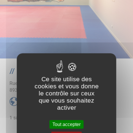
Dojo
Ce site utilise des
Rue Jules Dumont d'Urville
cookies et vous donne
89300
Joigny
le contrôle sur ceux
que vous souhaitez
pkjmedia.over-blog.com
activer
1 salle de 209 m²
Tout accepter