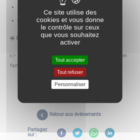
Échasses urbaines
: de 16h à 17h30
Ce site utilise des
cookies et vous donne
Overboards
: de 17h30 à 19h
le contrôle sur ceux
que vous souhaitez
🍔
Food-truck sur place
activer
👉 Un moment ludique et spectaculaire à partager en
Tout accepter
famille ou entre amis !
Tout refuser
Personnaliser
Retour aux évènements
Partagez
sur :