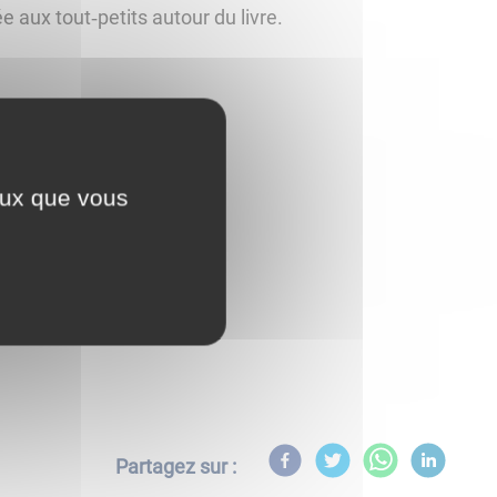
aux tout‑petits autour du livre.
 partage avec les enfants
ceux que vous
let – Joigny
Partagez sur :