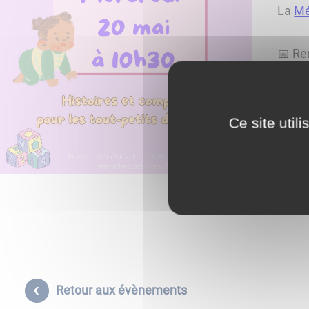
La
Mé
📅 Re
🎵
Au
Ce site util
👶
Pu
📍
Li
Retour aux évènements