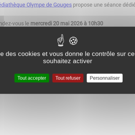
diathèque Olympe de Gouges
propose une séance dédiée 
ndez-vous le
mercredi 20 mai 2026 à 10h30
 programme
: histoires et comptines pour un moment de
ise des cookies et vous donne le contrôle sur 
souhaitez activer
blic
: les enfants de 0 à 3 ans
Tout accepter
Tout refuser
Personnaliser
eu
: Médiathèque Olympe de Gouges, Place du Général Va