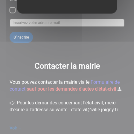
Culture-infos Joigny
S'inscrire
Contacter la mairie
Vous pouvez contacter la mairie via le
Formulaire de
contact
sauf pour les demandes d'actes d'état-civil
⚠️
👉 Pour les demandes concernant l'état-civil, merci
d'écrire à l'adresse suivante : etatcivil@ville-joigny.fr
Voir
→