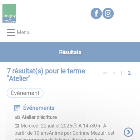
Lien
Lien
Lien
Lien
Panneau de gestion des cookies
d'accès
d'accès
d'accès
d'accès
rapide
rapide
rapide
rapide
au
au
à
au
Menu
menu
contenu
la
pied
principal
recherche
de
page
Résultats
7
résultat(s) pour le terme
<<
<
1
2
"
Atelier
"
Évènement
Événements
✍️ Atelier d’écriture
📅 Mercredi 22 juillet 2026🕝 À 14h30👦 À
partir de 10 ansAnimé par Corinne Mazuir, cet