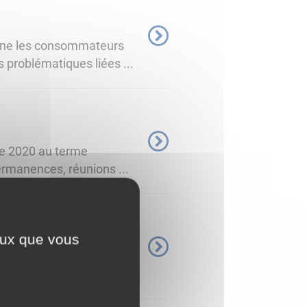
gne les consommateurs
 problématiques liées ...
re 2020 au terme
permanences, réunions ...
ceux que vous
ce du 1er RVY, la Ville
asion parfaite, ...