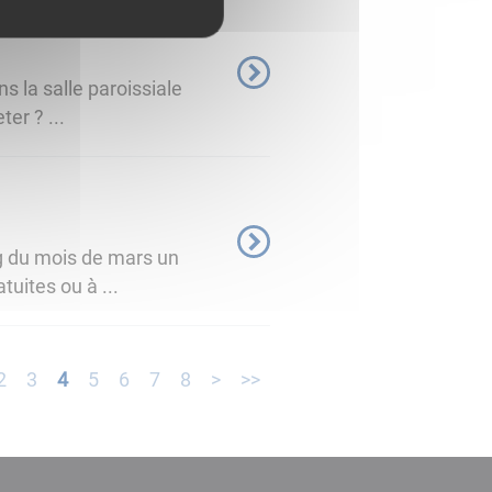
s la salle paroissiale
er ? ...
ng du mois de mars un
uites ou à ...
2
3
4
5
6
7
8
>
>>