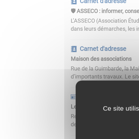
Carnet d'adresse
🛡️ ASSECO : informer, cons
L’ASSECO (Association Étu
dans leurs démarches, les in
Carnet d'adresse
Maison des associations
Rue de la Guimbarde, la Ma
d’importants travaux. Le site
Actualités
Les associations en fête, 
Ce site util
Rendez-vous dimanche 13 se
de Joigny organise une nouve