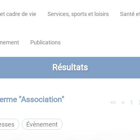
et cadre de vie
Services, sports et loisirs
Santé et
nnement
Publications
Résultats
terme "
Association
"
<<
<
1
resses
Évènement