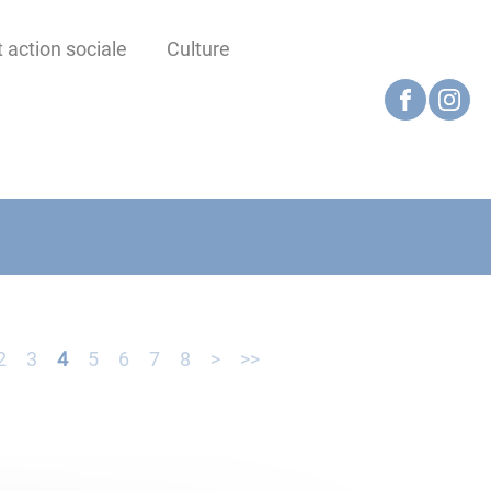
 action sociale
Culture
2
3
4
5
6
7
8
>
>>