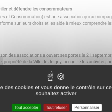
eiller et défendre les consommateurs
des et Consommation) est une association qui accompa
forme sur leurs droits et les aide à mieux comprendre les
ison des associations a ouvert ses portes le 21 septemb
, propriété de la Ville de Joigny, accueille les activités, 
dimanche 13 septembre 2026 au Marché couvert
ise des cookies et vous donne le contrôle sur 
souhaitez activer
ptembre 2026 !De 10h à 19h30, au Marché couvert et pla
lle édition de la Fête des associations. Entrée libre.L’occ
Tout accepter
Tout refuser
Personnaliser