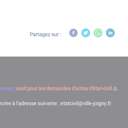
Partagez sur :
contact
sauf pour les demandes d'actes d'état-civil
⚠️
rire à l'adresse suivante : etatcivil@ville-joigny.fr